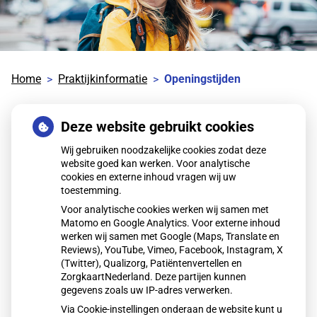
Home
Praktijkinformatie
Openingstijden
Openingstijden
Deze website gebruikt cookies
Wij gebruiken noodzakelijke cookies zodat deze
website goed kan werken. Voor analytische
cookies en externe inhoud vragen wij uw
Maandag:
8.00 – 12.30 13.00 – 17.00
toestemming.
Dinsdag:
8.00 – 12.30 13.00 – 17.00
Voor analytische cookies werken wij samen met
Woensdag:
8.00 – 12.30 13.00 – 17.00
Matomo en Google Analytics. Voor externe inhoud
Donderdag:
8.00 – 12.30 13.00 – 17.00
werken wij samen met Google (Maps, Translate en
Vrijdag:
8.00 – 12.30 13.00 – 17.00
Reviews), YouTube, Vimeo, Facebook, Instagram, X
(Twitter), Qualizorg, Patiëntenvertellen en
Voor spoedgevallen in avond, nacht en
ZorgkaartNederland. Deze partijen kunnen
gegevens zoals uw IP-adres verwerken.
weekenddienst kunt U bellen met de Huisartsenpost:
0900 8880.
Via Cookie-instellingen onderaan de website kunt u